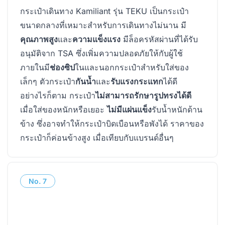
กระเป๋าเดินทาง Kamiliant รุ่น TEKU เป็นกระเป๋า
ขนาดกลางที่เหมาะสำหรับการเดินทางไม่นาน มี
คุณภาพสูง
และ
ความแข็งแรง
มีล็อครหัสผ่านที่ได้รับ
อนุมัติจาก TSA ซึ่งเพิ่มความปลอดภัยให้กับผู้ใช้
ภายในมี
ช่องซิป
ในและนอกกระเป๋าสำหรับใส่ของ
เล็กๆ ตัวกระเป๋า
กันน้ำ
และ
รับแรงกระแทก
ได้ดี
อย่างไรก็ตาม กระเป๋า
ไม่สามารถรักษารูปทรงได้ดี
เมื่อใส่ของหนักหรือเยอะ
ไม่มีแผ่นแข็ง
รับน้ำหนักด้าน
ข้าง ซึ่งอาจทำให้กระเป๋าบิดเบือนหรือพังได้ ราคาของ
กระเป๋าก็ค่อนข้างสูง เมื่อเทียบกับแบรนด์อื่นๆ
No.
7