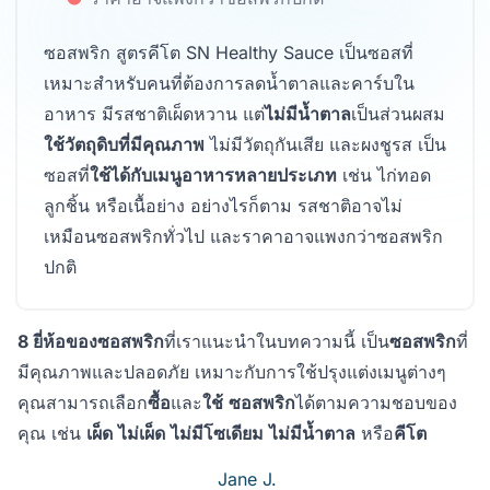
ซอสพริก สูตรคีโต SN Healthy Sauce เป็นซอสที่
เหมาะสำหรับคนที่ต้องการลดน้ำตาลและคาร์บใน
อาหาร มีรสชาติเผ็ดหวาน แต่
ไม่มีน้ำตาล
เป็นส่วนผสม
ใช้วัตถุดิบที่มีคุณภาพ
ไม่มีวัตถุกันเสีย และผงชูรส เป็น
ซอสที่
ใช้ได้กับเมนูอาหารหลายประเภท
เช่น ไก่ทอด
ลูกชิ้น หรือเนื้อย่าง อย่างไรก็ตาม รสชาติอาจไม่
เหมือนซอสพริกทั่วไป และราคาอาจแพงกว่าซอสพริก
ปกติ
8 ยี่ห้อของซอสพริก
ที่เราแนะนำในบทความนี้ เป็น
ซอสพริก
ที่
มีคุณภาพและปลอดภัย เหมาะกับการใช้ปรุงแต่งเมนูต่างๆ
คุณสามารถเลือก
ซื้อ
และ
ใช้
ซอสพริก
ได้ตามความชอบของ
คุณ เช่น
เผ็ด
ไม่เผ็ด
ไม่มีโซเดียม
ไม่มีน้ำตาล
หรือ
คีโต
Jane J.